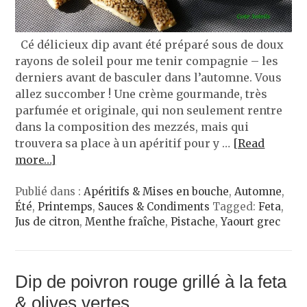
Cé délicieux dip avant été préparé sous de doux
rayons de soleil pour me tenir compagnie – les
derniers avant de basculer dans l’automne. Vous
allez succomber ! Une crème gourmande, très
parfumée et originale, qui non seulement rentre
dans la composition des mezzés, mais qui
trouvera sa place à un apéritif pour y …
[Read
more…]
Publié dans :
Apéritifs & Mises en bouche
,
Automne
,
Été
,
Printemps
,
Sauces & Condiments
Tagged:
Feta
,
Jus de citron
,
Menthe fraîche
,
Pistache
,
Yaourt grec
Dip de poivron rouge grillé à la feta
& olives vertes