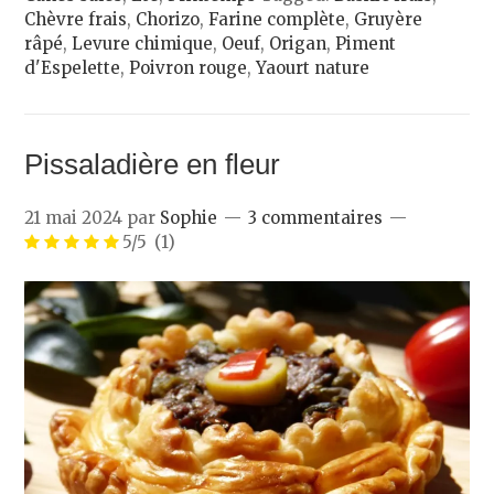
Chèvre frais
,
Chorizo
,
Farine complète
,
Gruyère
râpé
,
Levure chimique
,
Oeuf
,
Origan
,
Piment
d'Espelette
,
Poivron rouge
,
Yaourt nature
Pissaladière en fleur
21 mai 2024
par
Sophie
3 commentaires
5/5
(1)