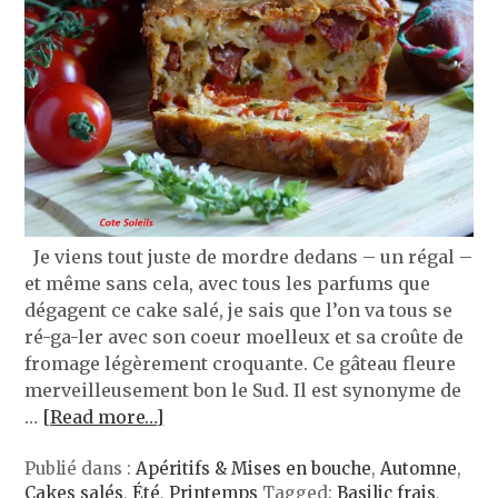
Je viens tout juste de mordre dedans – un régal –
et même sans cela, avec tous les parfums que
dégagent ce cake salé, je sais que l’on va tous se
ré-ga-ler avec son coeur moelleux et sa croûte de
fromage légèrement croquante. Ce gâteau fleure
merveilleusement bon le Sud. Il est synonyme de
…
[Read more…]
Publié dans :
Apéritifs & Mises en bouche
,
Automne
,
Cakes salés
,
Été
,
Printemps
Tagged:
Basilic frais
,