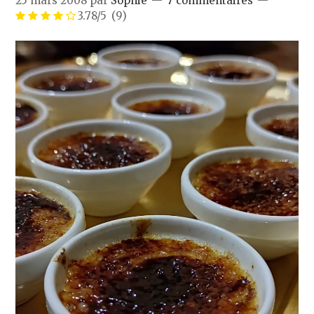
25 mars 2008
par
Sophie
7 commentaires
3.78/5
(9)