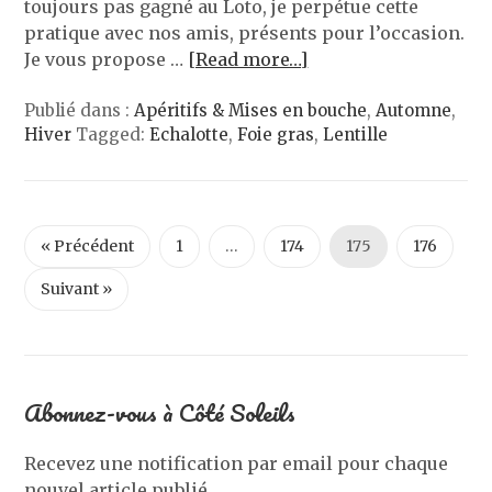
toujours pas gagné au Loto, je perpétue cette
pratique avec nos amis, présents pour l’occasion.
Je vous propose …
[Read more…]
Publié dans :
Apéritifs & Mises en bouche
,
Automne
,
Hiver
Tagged:
Echalotte
,
Foie gras
,
Lentille
« Précédent
1
…
174
175
176
Suivant »
Abonnez-vous à Côté Soleils
Recevez une notification par email pour chaque
nouvel article publié.