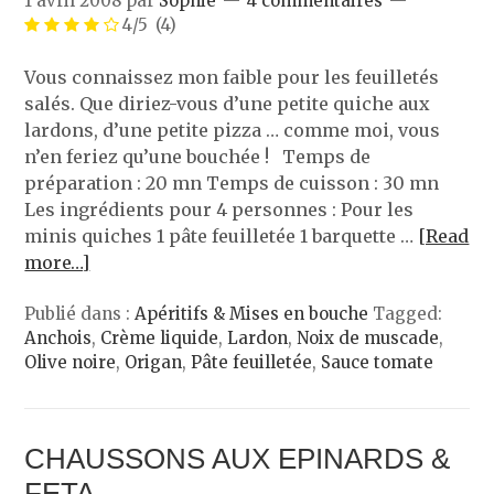
1 avril 2008
par
Sophie
4 commentaires
4/5
(4)
Vous connaissez mon faible pour les feuilletés
salés. Que diriez-vous d’une petite quiche aux
lardons, d’une petite pizza … comme moi, vous
n’en feriez qu’une bouchée ! Temps de
préparation : 20 mn Temps de cuisson : 30 mn
Les ingrédients pour 4 personnes : Pour les
minis quiches 1 pâte feuilletée 1 barquette …
[Read
more…]
Publié dans :
Apéritifs & Mises en bouche
Tagged:
Anchois
,
Crème liquide
,
Lardon
,
Noix de muscade
,
Olive noire
,
Origan
,
Pâte feuilletée
,
Sauce tomate
CHAUSSONS AUX EPINARDS &
FETA