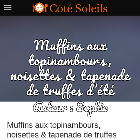
Muffins aux
topinambours,
noisettes & tapenade
de truffes d’été
Auteur :
Sophie
Muffins aux topinambours,
noisettes & tapenade de truffes