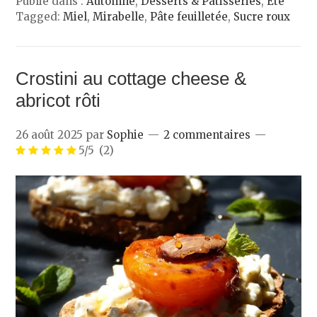
Publié dans :
Automne
,
Desserts & Pâtisseries
,
Été
Tagged:
Miel
,
Mirabelle
,
Pâte feuilletée
,
Sucre roux
Crostini au cottage cheese &
abricot rôti
26 août 2025
par
Sophie
2 commentaires
5/5
(2)