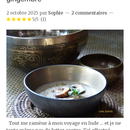
2 octobre 2025
par
Sophie
2 commentaires
5/5
(1)
Tout me ramène à mon voyage en Inde … et je ne
tente même pas de lutter contre. J’ai effectué