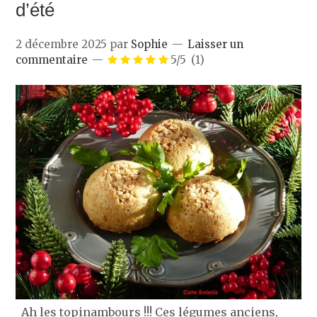
d’été
2 décembre 2025
par
Sophie
Laisser un
commentaire
5/5
(1)
Ah les topinambours !!! Ces légumes anciens,