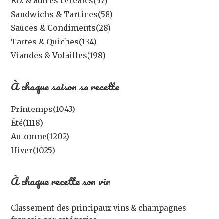
Riz & autres céréales
(37)
Sandwichs & Tartines
(58)
Sauces & Condiments
(28)
Tartes & Quiches
(134)
Viandes & Volailles
(198)
À chaque saison sa recette
Printemps
(1043)
Été
(1118)
Automne
(1202)
Hiver
(1025)
À chaque recette son vin
Classement des principaux vins & champagnes